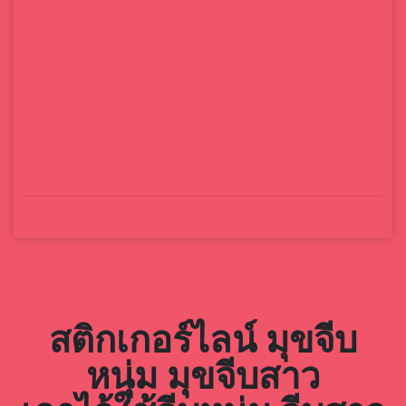
สติกเกอร์ไลน์ มุขจีบ
หนุ่ม มุขจีบสาว