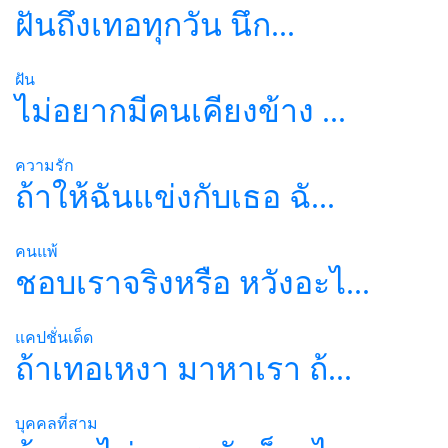
ฝันถึงเทอทุกวัน นึก...
ฝัน
ไม่อยากมีคนเคียงข้าง ...
ความรัก
ถ้าให้ฉันแข่งกับเธอ ฉั...
คนแพ้
ชอบเราจริงหรือ หวังอะไ...
แคปชั่นเด็ด
ถ้าเทอเหงา มาหาเรา ถ้...
บุคคลที่สาม