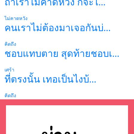
ถ้าเราไม่คาดหวัง ก็จะไ...
ไม่คาดหวัง
คนเราไม่ต้องมาเจอกันบ่...
คิดถึง
ชอบแทบตาย สุดท้ายชอบเ...
เศร้า
ที่ตรงนั้น เทอเป็นไงบ้...
คิดถึง