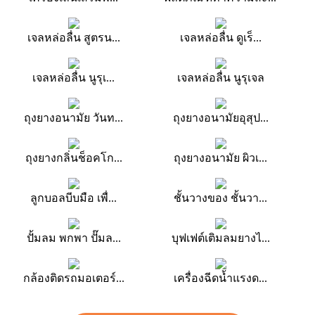
เจลหล่อลื่น สูตรน...
เจลหล่อลื่น ดูเร็...
เจลหล่อลื่น นูรุเ...
เจลหล่อลื่น นูรุเจล
ถุงยางอนามัย วันท...
ถุงยางอนามัยอุสุป...
ถุงยางกลิ่นช็อคโก...
ถุงยางอนามัย ผิวเ...
ลูกบอลบีบมือ เพื่...
ชั้นวางของ ชั้นวา...
ปั้มลม พกพา ปั๊มล...
บุฟเฟต์เติมลมยางไ...
กล้องติดรถมอเตอร์...
เครื่องฉีดน้ำแรงด...