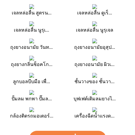
เจลหล่อลื่น สูตรน...
เจลหล่อลื่น ดูเร็...
เจลหล่อลื่น นูรุเ...
เจลหล่อลื่น นูรุเจล
ถุงยางอนามัย วันท...
ถุงยางอนามัยอุสุป...
ถุงยางกลิ่นช็อคโก...
ถุงยางอนามัย ผิวเ...
ลูกบอลบีบมือ เพื่...
ชั้นวางของ ชั้นวา...
ปั้มลม พกพา ปั๊มล...
บุฟเฟต์เติมลมยางไ...
กล้องติดรถมอเตอร์...
เครื่องฉีดน้ำแรงด...