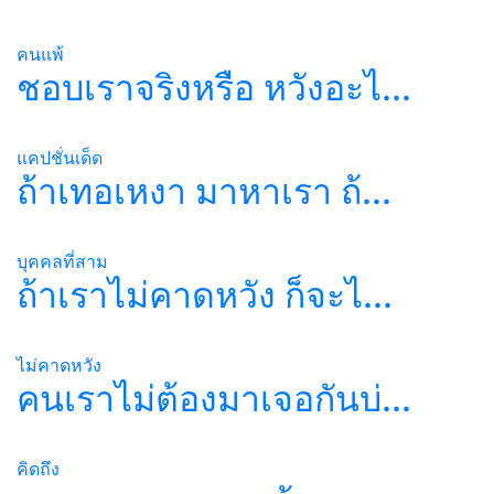
คนแพ้
ชอบเราจริงหรือ หวังอะไ...
แคปชั่นเด็ด
ถ้าเทอเหงา มาหาเรา ถ้...
บุคคลที่สาม
ถ้าเราไม่คาดหวัง ก็จะไ...
ไม่คาดหวัง
คนเราไม่ต้องมาเจอกันบ่...
คิดถึง