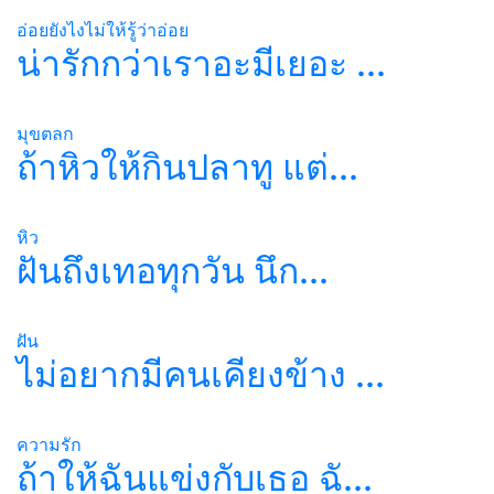
อ่อยยังไงไม่ให้รู้ว่าอ่อย
น่ารักกว่าเราอะมีเยอะ ...
มุขตลก
ถ้าหิวให้กินปลาทู แต่...
หิว
ฝันถึงเทอทุกวัน นึก...
ฝัน
ไม่อยากมีคนเคียงข้าง ...
ความรัก
ถ้าให้ฉันแข่งกับเธอ ฉั...