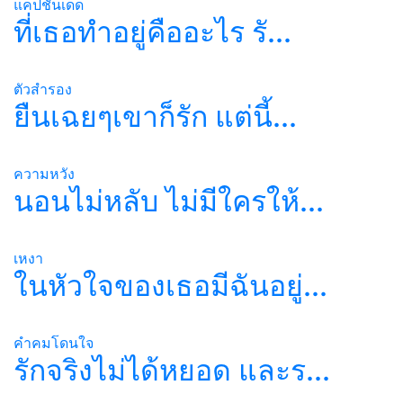
แคปชั่นเด็ด
ที่เธอทำอยู่คืออะไร รั...
ตัวสำรอง
ยืนเฉยๆเขาก็รัก แต่นี้...
ความหวัง
นอนไม่หลับ ไม่มีใครให้...
เหงา
ในหัวใจของเธอมีฉันอยู่...
คำคมโดนใจ
รักจริงไม่ได้หยอด และร...