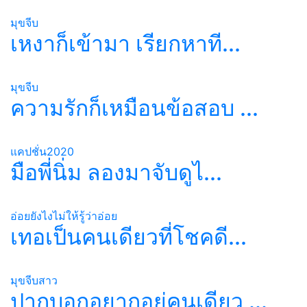
มุขจีบ
เหงาก็เข้ามา เรียกหาที...
มุขจีบ
ความรักก็เหมือนข้อสอบ ...
แคปชั่น2020
มือพี่นิ่ม ลองมาจับดูไ...
อ่อยยังไงไม่ให้รู้ว่าอ่อย
เทอเป็นคนเดียวที่โชคดี...
มุขจีบสาว
ปากบอกอยากอยู่คนเดียว ...