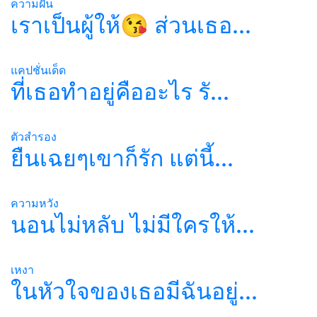
ความฝัน
เราเป็นผู้ให้😘 ส่วนเธอ...
แคปชั่นเด็ด
ที่เธอทำอยู่คืออะไร รั...
ตัวสำรอง
ยืนเฉยๆเขาก็รัก แต่นี้...
ความหวัง
นอนไม่หลับ ไม่มีใครให้...
เหงา
ในหัวใจของเธอมีฉันอยู่...