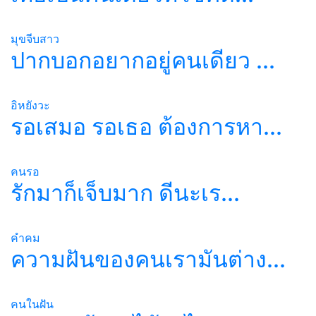
มุขจีบสาว
ปากบอกอยากอยู่คนเดียว ...
อิหยังวะ
รอเสมอ รอเธอ ต้องการหา...
คนรอ
รักมาก็เจ็บมาก ดีนะเร...
คำคม
ความฝันของคนเรามันต่าง...
คนในฝัน