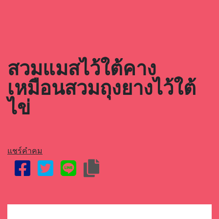
สวมแมสไว้ใต้คาง
เหมือนสวมถุงยางไว้ใต้
ไข่
แชร์คำคม