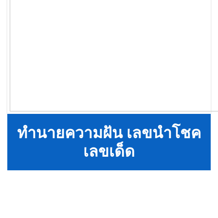
ทำนายความฝัน เลขนำโชค
เลขเด็ด