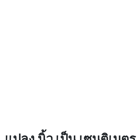
แปลง นิ้ว เป็น เซนติเมตร