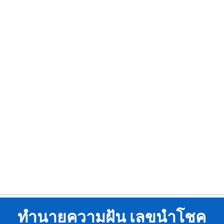
ทำนายความฝัน เลขนำโชค