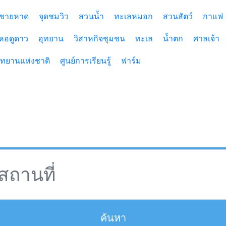
ชายหาด
จุดชมวิว
สวนน้ำ
ทะเลหมอก
สวนสัตว์
กาแฟ
หอดูดาว
อุทยาน
วิสาหกิจชุมชน
ทะเล
น้ำตก
ศาลเจ้า
ุทยานแห่งชาติ
ศูนย์การเรียนรู้
ฟาร์ม
เล ในประเทศไทย,ประเทศไทย
ค้นหา