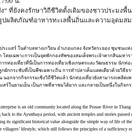
17:00 น.
” ที่ยังคงรักษาวิถีชีวิตดั้งเดิมของชาวประมงพื
รรูปผลิตภัณฑ์อาหารทะเลพื้นถิ่นและความอุดมส
ม่น้ำประแสร์ ในตำบลทางเกวียน อำเภอแกลง จังหวัดระยอง ชุมชนแห่งน
ันมา โดยเฉพาะการเป็นจุดพักกองทัพของสมเด็จพระเจ้าตากสินมหาราช
ารท่องเที่ยวที่นี่เป็นการท่องเที่ยวเชิงเกษตรและวัฒนธรรม นักท่องเ
ลูกผักกระชับที่เป็นพืชเฉพาะถิ่น การทำปลาเค็มแดดเดียวด้วยวิธี
น นอกจากกิจกรรมเชิงวิถีชีวิตแล้ว นักท่องเที่ยวยังสามารถเพลิดเพ
ะแสร์ในยามเย็น เป็นภาพที่หาชมได้ยาก และกลายเป็นหนึ่งในกิจก
prise is an old community located along the Prasae River in Thang 
 back to the Ayutthaya period, with ancient temples and stories passed 
ng its significant historical value alongside the simple way of life of t
 villagers’ lifestyle, which still follows the principles of a sufficiency