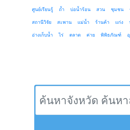
ศูนย์เรียนรู้
ถ้ำ
บ่อน้ำร้อน
สวน
ชุมชน
สถานีวิจัย
สะพาน
แม่น้ำ
ร้านค้า
แก่ง
อ่างเก็บน้ำ
ไร่
ตลาด
ค่าย
พิพิธภัณฑ์
อ
สถานที่ท่องเที่ยวจังหวัด,ทะเล,เที่ยวจังหวัดทะ