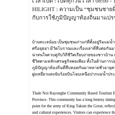
เวลาเปิด : เปิดทุกวัน เวลา 08:00 - 
HILIGHT : ความเป็น “ชุมชนชายฝั่ง
กับการใช้ภูมิปัญญาท้องถิ่นมาแป
บ้านทะเลน้อย เป็นชุมชนเก่าแก่ที่ตั้งอยู่ริมแ
ศรีอยุธยา มีวัดโบราณและเรื่องเล่าที่สืบต่อก
น่าสนใจควบคู่กับวิถีชีวิตเรียบง่ายของชาวบ้าน ก
ชีวิตตามหลักเศรษฐกิจพอเพียง ทั้งในด้านการป
ภูมิปัญญาท้องถิ่นที่สืบทอดกันมาหลายชั่วอายุค
ฝูงเหยี่ยวแดงนับร้อยบินโฉบเหนือปากแม่น้ำปร
Thale Noi Rayonghe Community Based Tourism Enter
Province. This community has a long history dating
point for the army of King Taksin the Great, reflecti
and cultural experiences. Visitors can experience the