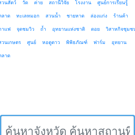
สวนสัตว์
วัด
ค่าย
สถานีวิจัย
โรงงาน
ศูนย์การเรียนรู้
ตลาด
ทะเลหมอก
สวนน้ำ
ชายหาด
ล่องแก่ง
ร้านค้า
กาแฟ
จุดชมวิว
ถ้ำ
อุทยานแห่งชาติ
ดอย
วิสาหกิจชุมช
สวนเกษตร
ศูนย์
หอดูดาว
พิพิธภัณฑ์
ฟาร์ม
อุทยาน
ตลาด
สถานที่ท่องเที่ยวจังหวัด,อ่างเก็บน้ำ,เที่ยวจังหวัดอ่างเก็บน้ำ ใน
ประเทศไทย,ประเทศไทย