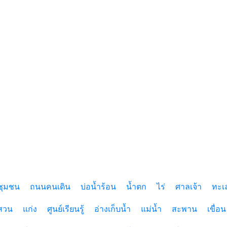
ชุมชน
ถนนคนเดิน
บ่อน้ำร้อน
น้ำตก
ไร่
ศาลเจ้า
ทะเ
สวน
แก่ง
ศูนย์เรียนรู้
อ่างเก็บน้ำ
แม่น้ำ
สะพาน
เขื่อน