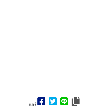
แชร์
ที่เที่ยวจันทบุรี,สถานที่ท่องเที่ยวจังหวัดจันทบุรี,จันทบุรีที่