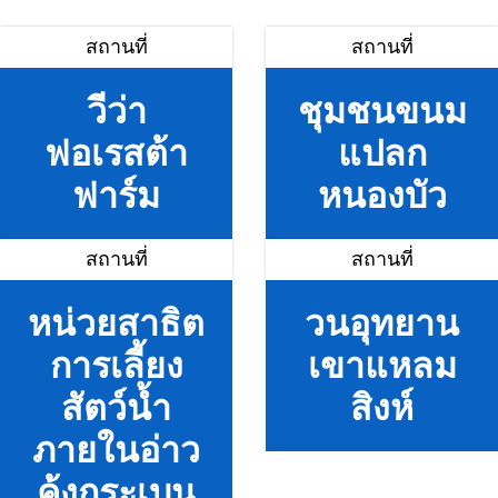
สถานที่
สถานที่
วีว่า
ชุมชนขนม
ฟอเรสต้า
แปลก
ฟาร์ม
หนองบัว
สถานที่
สถานที่
หน่วยสาธิต
วนอุทยาน
การเลี้ยง
เขาแหลม
สัตว์น้ำ
สิงห์
ภายในอ่าว
คุ้งกระเบน