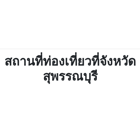
สถานที่ท่องเที่ยวที่จังหวัด
สุพรรณบุรี