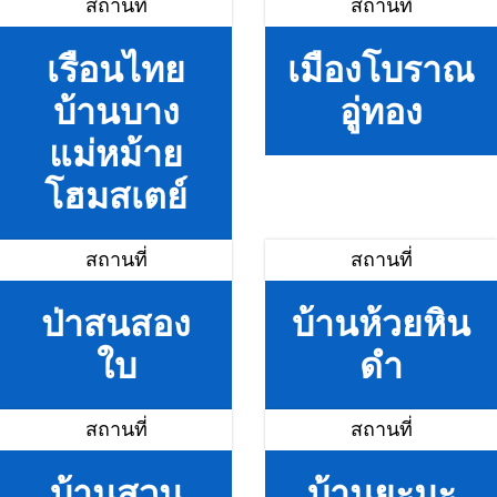
สถานที่
สถานที่
เรือนไทย
เมืองโบราณ
บ้านบาง
อู่ทอง
แม่หม้าย
โฮมสเตย์
สถานที่
สถานที่
ป่าสนสอง
บ้านห้วยหิน
ใบ
ดำ
สถานที่
สถานที่
บ้านสวน
บ้านยะมะ