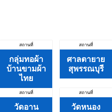
สถานที่
สถานที่
กลุ่มทอผ้า
ศาลตายาย
บ้านขามผ้า
สุพรรณบุรี
ไทย
สถานที่
สถานที่
วัดอาน
วัดหนอง