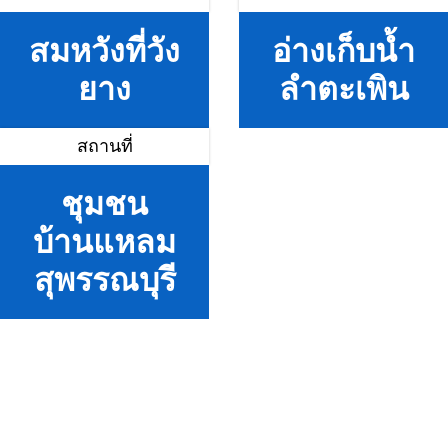
สมหวังที่วัง
อ่างเก็บน้ำ
ยาง
ลำตะเพิน
สถานที่
ชุมชน
บ้านแหลม
สุพรรณบุรี