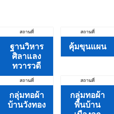
สถานที่
สถานที่
ฐานวิหาร
คุ้มขุนแผน
ศิลาแลง
ทวารวดี
สถานที่
สถานที่
กลุ่มทอผ้า
กลุ่มทอผ้า
บ้านวังทอง
พื้นบ้าน