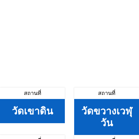
สถานที่
สถานที่
วัดเขาดิน
วัดขวางเวฬุ
วัน