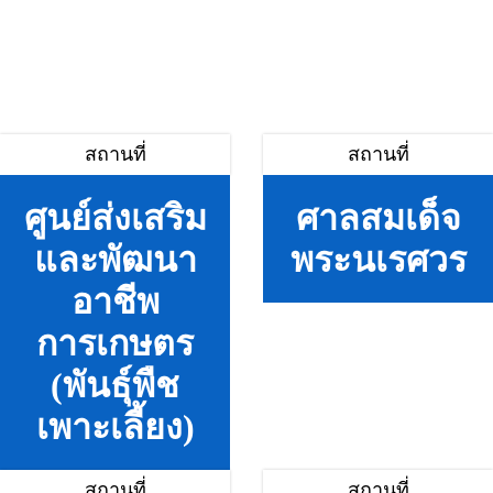
สถานที่
สถานที่
ศูนย์ส่งเสริม
ศาลสมเด็จ
และพัฒนา
พระนเรศวร
อาชีพ
การเกษตร
(พันธุ์พืช
เพาะเลี้ยง)
สถานที่
สถานที่