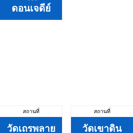
ดอนเจดีย์
สถานที่
สถานที่
วัดเถรพลาย
วัดเขาดิน