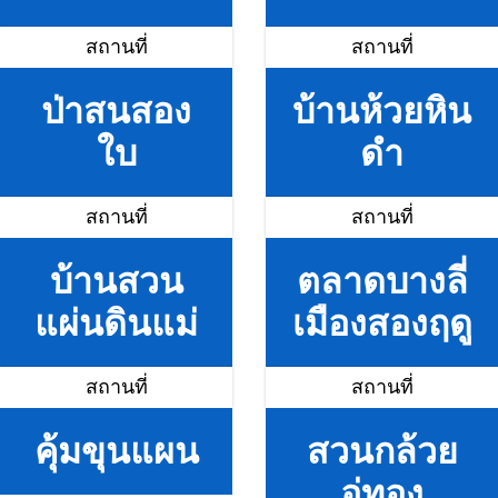
สถานที่
สถานที่
ป่าสนสอง
บ้านห้วยหิน
ใบ
ดำ
สถานที่
สถานที่
บ้านสวน
ตลาดบางลี่
แผ่นดินแม่
เมืองสองฤดู
สถานที่
สถานที่
คุ้มขุนแผน
สวนกล้วย
อู่ทอง