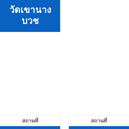
วัดเขานาง
บวช
สถานที่
สถานที่