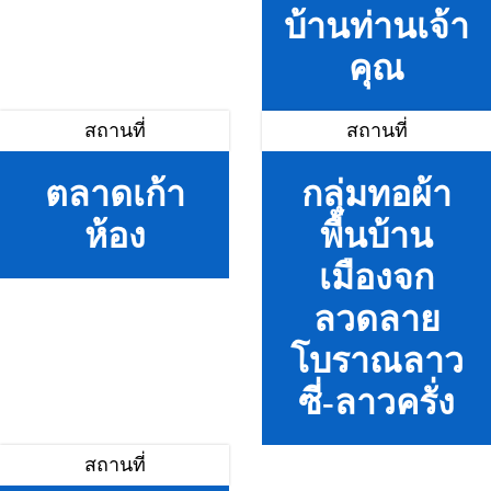
บ้านท่านเจ้า
คุณ
สถานที่
สถานที่
ตลาดเก้า
กลุ่มทอผ้า
ห้อง
พื้นบ้าน
เมืองจก
ลวดลาย
โบราณลาว
ซี่-ลาวครั่ง
สถานที่