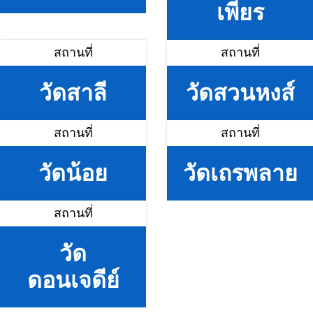
เพียร
สถานที่
สถานที่
วัดสาลี
วัดสวนหงส์
สถานที่
สถานที่
วัดน้อย
วัดเถรพลาย
สถานที่
วัด
ดอนเจดีย์