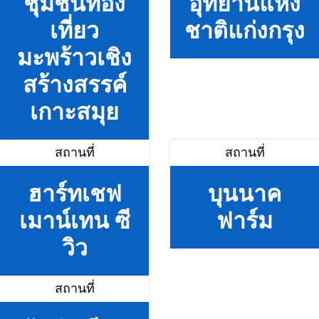
ชุมชนท่อง
อุทยานแห่ง
เที่ยว
ชาติแก่งกรุง
มะพร้าวเชิง
สร้างสรรค์
เกาะสมุย
สถานที่
สถานที่
ฮาร์ทเชฟ
บุนนาค
เมาน์เทน ซี
ฟาร์ม
วิว
สถานที่