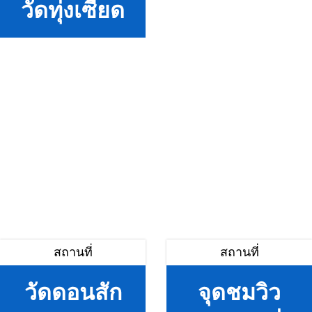
วัดทุ่งเซียด
สถานที่
สถานที่
วัดดอนสัก
จุดชมวิว