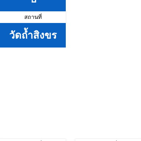
สถานที่
วัดถ้ำสิงขร