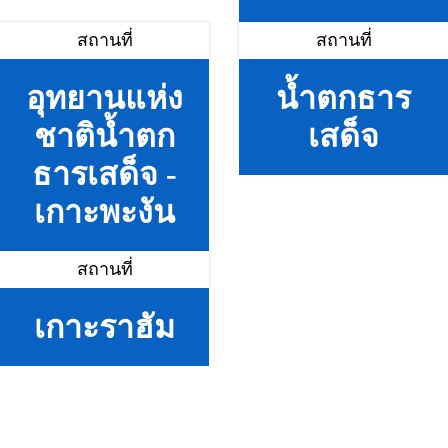
สถานที่
สถานที่
อุทยานแห่ง
น้ำตกธาร
ชาติน้ำตก
เสด็จ
ธารเสด็จ -
เกาะพะงัน
สถานที่
เกาะราฮัม