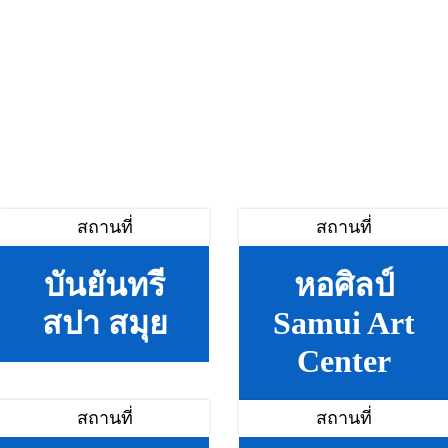
สถานที่
สถานที่
บันยันทรี
หอศิลป์
สปา สมุย
Samui Art
Center
สถานที่
สถานที่