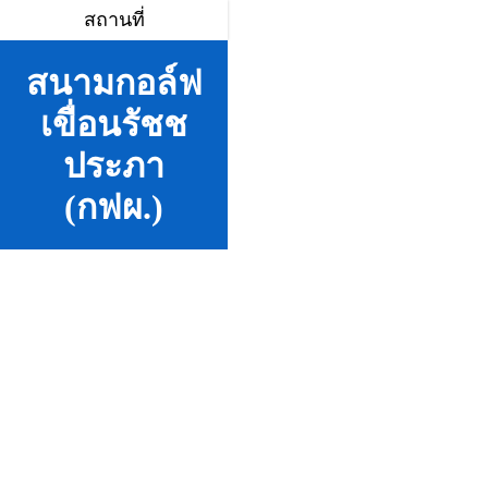
สถานที่
สนามกอล์ฟ
เขื่อนรัชช
ประภา
(กฟผ.)