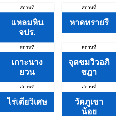
สถานที่
สถานที่
แหลมหิน
หาดทรายรี
จปร.
สถานที่
สถานที่
เกาะนาง
จุดชมวิวอภิ
ยวน
ชฎา
สถานที่
สถานที่
ไร่เตียวิเศษ
วัดภูเขา
น้อย