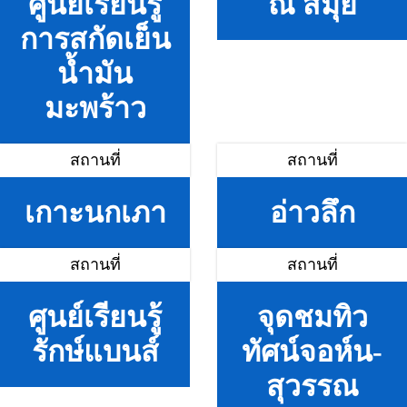
ศูนย์เรียนรู้
ณ สมุย
การสกัดเย็น
น้ำมัน
มะพร้าว
สถานที่
สถานที่
เกาะนกเภา
อ่าวลึก
สถานที่
สถานที่
ศูนย์เรียนรู้
จุดชมทิว
รักษ์แบนส์
ทัศน์จอห์น-
สุวรรณ