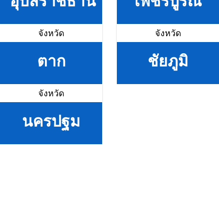
อุบลราชธานี
เพชรบูรณ์
จังหวัด
จังหวัด
ตาก
ชัยภูมิ
จังหวัด
นครปฐม