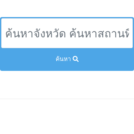
ที่เที่ยวหนองคาย,สถานที่ท่องเที่ยวจังหวัดหนองคาย,หนองคายที่
เที่ยว,คาเฟ่หนองคายแนะนํา,วัดที่หนองคาย,ประเทศไทย
ค้นหา