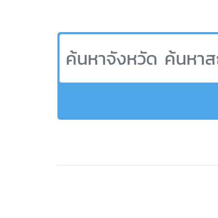
ที่เที่ยวอุตรดิตถ์,สถานที่ท่องเที่ยวจังหวัดอุตรดิตถ์,อ