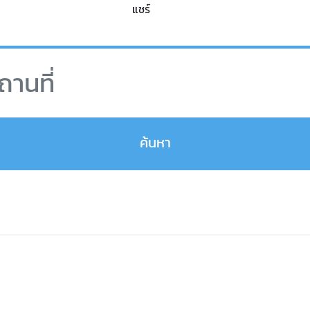
แชร์
ุตรดิตถ์ที่เที่ยว,คาเฟ่อุตรดิตถ์แนะนํา,วัดที่อุตรดิตถ์,ประเทศไทย
ค้นหา