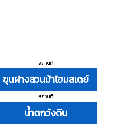
สถานที่
ขุนฝางสวนม้าโฮมสเตย์
สถานที่
น้ำตกวังดิน