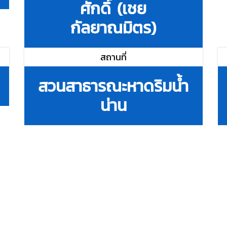
ศักดิ์ (เชย
กัลยาณมิตร)
สถานที่
สวนสาธารณะหาดริมน้ำ
น่าน