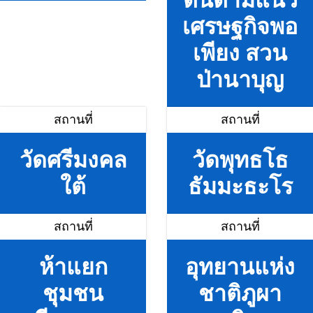
ตนตามแนว
เศรษฐกิจพอ
เพียง สวน
ป่านาบุญ
สถานที่
สถานที่
วัดศรีมงคล
วัดพุทธโธ
ใต้
ธัมมะธะโร
สถานที่
สถานที่
ห้าแยก
อุทยานแห่ง
ชุมชน
ชาติภูผา