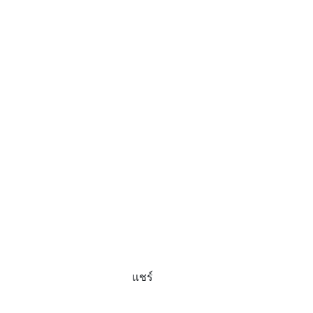
แชร์
ที่เที่ยวมุกดาหาร,สถานที่ท่องเที่ยวจังหวัดมุกดาหาร,มุกดาหารที่
เที่ยว,คาเฟ่มุกดาหารแนะนํา,วัดที่มุกดาหาร,ประเทศไทย