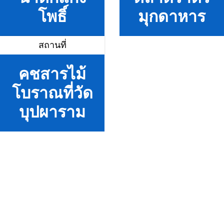
โพธิ์
มุกดาหาร
สถานที่
คชสารไม้
โบราณที่วัด
บุปผาราม