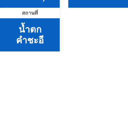
สถานที่
น้ำตก
คำชะอี