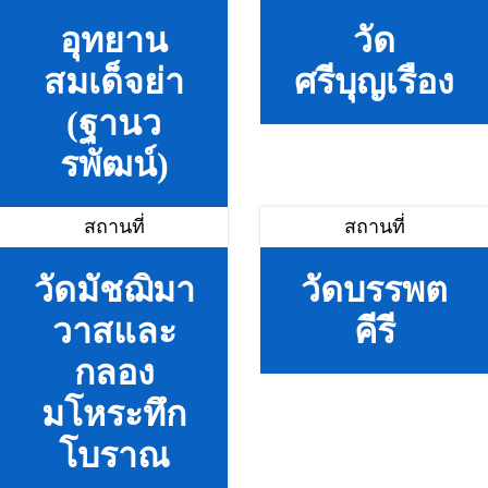
อุทยาน
วัด
สมเด็จย่า
ศรีบุญเรือง
(ฐานว
รพัฒน์)
สถานที่
สถานที่
วัดมัชฌิมา
วัดบรรพต
วาสและ
คีรี
กลอง
มโหระทึก
โบราณ