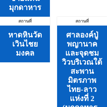
มุกดาหาร
สถานที่
สถานที่
หาดหินวัด
ศาลองค์ปู่
เวินไชย
พญานาค
มงคล
และจุดชม
วิวบริเวณใต้
สะพาน
มิตรภาพ
ไทย-ลาว
แห่งที่ 2