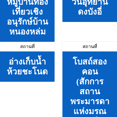
หมู่บ้านท่อง
วนอุทยาน
เที่ยวเชิง
ดงบังอี่
อนุรักษ์บ้าน
หนองหล่ม
สถานที่
สถานที่
อ่างเก็บน้ำ
โบสถ์สอง
ห้วยชะโนด
คอน
(สักการ
สถาน
พระมารดา
แห่งมรณ