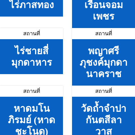
ไร่ภาสทอง
เรือนจอม
เพชร
สถานที่
สถานที่
ไร่ชายสี่
พญาศรี
มุกดาหาร
ภุชงค์มุกดา
นาคราช
สถานที่
สถานที่
หาดมโน
วัดถ้ำจำปา
ภิรมย์ (หาด
กันตสีลา
ชะโนด)
วาส