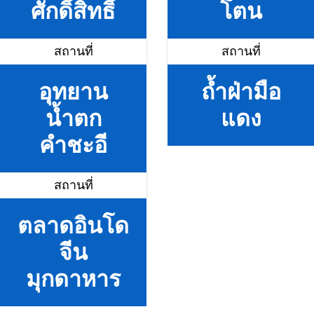
ศักดิ์สิทธิ์
โตน
สถานที่
สถานที่
อุทยาน
ถ้ำฝ่ามือ
น้ำตก
แดง
คำชะอี
สถานที่
ตลาดอินโด
จีน
มุกดาหาร