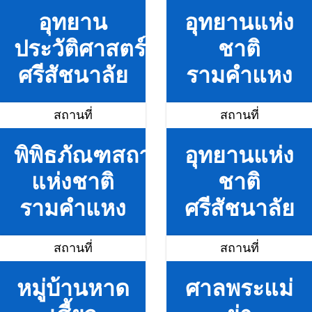
อุทยาน
อุทยานแห่ง
ประวัติศาสตร์
ชาติ
ศรีสัชนาลัย
รามคำแหง
สถานที่
สถานที่
พิพิธภัณฑสถาน
อุทยานแห่ง
แห่งชาติ
ชาติ
รามคำแหง
ศรีสัชนาลัย
สถานที่
สถานที่
หมู่บ้านหาด
ศาลพระแม่