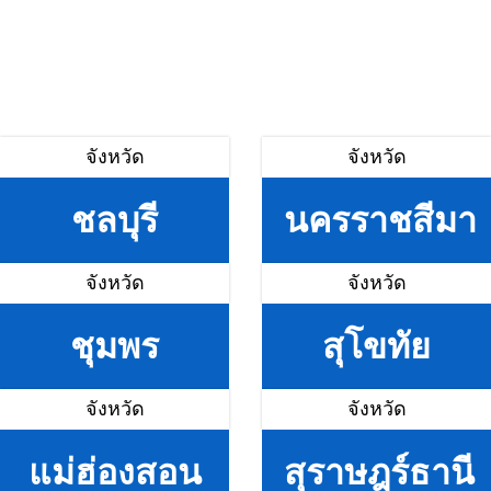
จังหวัด
จังหวัด
ชลบุรี
นครราชสีมา
จังหวัด
จังหวัด
ชุมพร
สุโขทัย
จังหวัด
จังหวัด
แม่ฮ่องสอน
สุราษฎร์ธานี