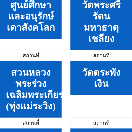
ศูนย์ศึกษา
วัดพระศรี
และอนุรักษ์
รัตน
เตาสังคโลก
มหาธาตุ
เชลียง
สถานที่
สถานที่
สวนหลวง
วัดตระพัง
พระร่วง
เงิน
เฉลิมพระเกียรติ
(ทุ่งแม่ระวิง)
สถานที่
สถานที่