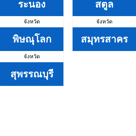
ระนอง
สตูล
จังหวัด
จังหวัด
พิษณุโลก
สมุทรสาคร
จังหวัด
สุพรรณบุรี