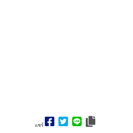
แชร์
ที่เที่ยวสุโขทัย,สถานที่ท่องเที่ยวจังหวัดสุโขทัย,สุโขทัยที่