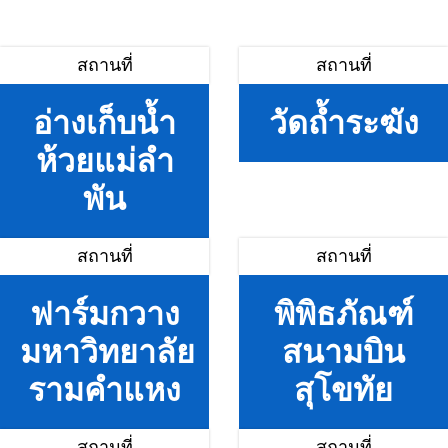
สถานที่
สถานที่
อ่างเก็บน้ำ
วัดถ้ำระฆัง
ห้วยแม่ลำ
พัน
สถานที่
สถานที่
ฟาร์มกวาง
พิพิธภัณฑ์
มหาวิทยาลัย
สนามบิน
รามคำแหง
สุโขทัย
สถานที่
สถานที่