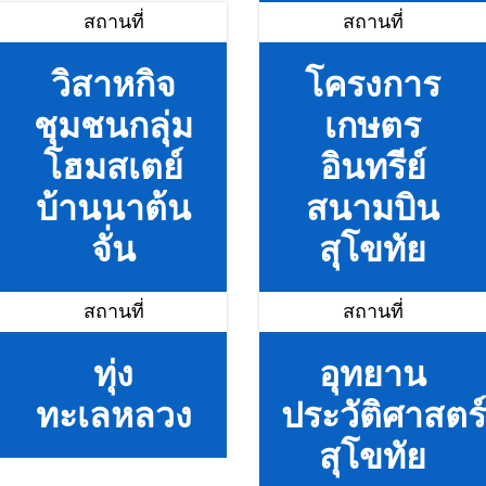
สถานที่
สถานที่
วิสาหกิจ
โครงการ
ชุมชนกลุ่ม
เกษตร
โฮมสเตย์
อินทรีย์
บ้านนาต้น
สนามบิน
จั่น
สุโขทัย
สถานที่
สถานที่
ทุ่ง
อุทยาน
ทะเลหลวง
ประวัติศาสตร์
สุโขทัย