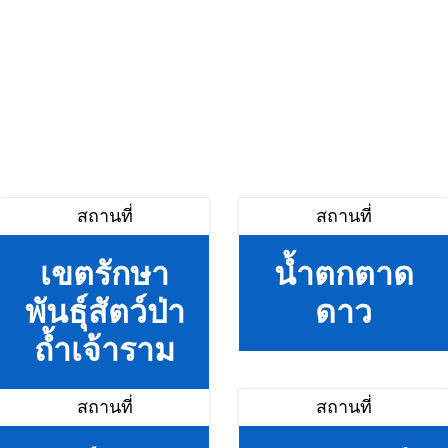
สถานที่
สถานที่
เขตรักษา
น้ำตกตาด
พันธุ์สัตว์ป่า
ดาว
ถ้ำเจ้าราม
สถานที่
สถานที่