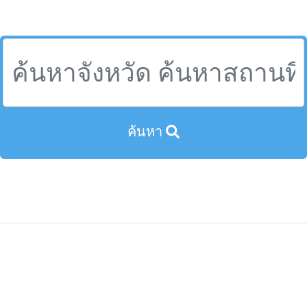
เที่ยว,คาเฟ่สุโขทัยแนะนํา,วัดที่สุโขทัย,ประเทศไทย
ค้นหา