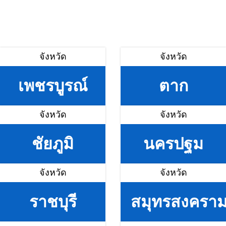
จังหวัด
จังหวัด
เพชรบูรณ์
ตาก
จังหวัด
จังหวัด
ชัยภูมิ
นครปฐม
จังหวัด
จังหวัด
ราชบุรี
สมุทรสงครา