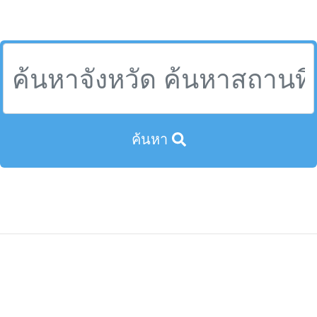
ที่เที่ยวพะเยา,สถานที่ท่องเที่ยวจังหวัดพะเยา,พะเยาที่เที่ยว,คาเฟ่พะ
เยาแนะนํา,วัดที่พะเยา,ประเทศไทย
ค้นหา