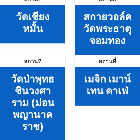
วัดเชียง
สกายวอล์ค
หมั้น
วัดพระธาตุ
จอมทอง
สถานที่
สถานที่
วัดป่าพุทธ
เมจิก เมาน์
ชินวงศา
เทน คาเฟ่
ราม (ม่อน
พญานาค
ราช)