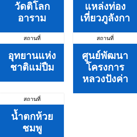
วัดติโลก
แหล่งท่อง
อาราม
เที่ยวภูลังกา
สถานที่
สถานที่
อุทยานแห่ง
ศูนย์พัฒนา
ชาติแม่ปืม
โครงการ
หลวงปังค่า
สถานที่
น้ำตกห้วย
ชมพู