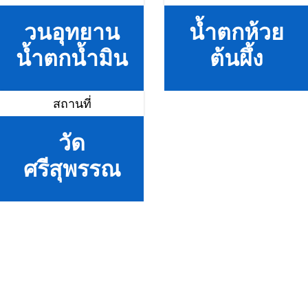
วนอุทยาน
น้ำตกห้วย
น้ำตกน้ำมิน
ต้นผึ้ง
สถานที่
วัด
ศรีสุพรรณ