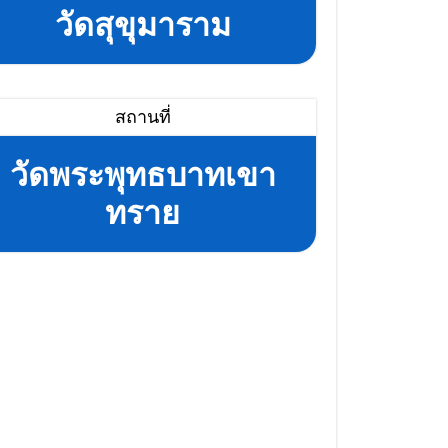
วัดสุขุมาราม
สถานที่
วัดพระพุทธบาทเขา
ทราย