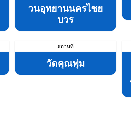
วนอุทยานนครไชย
บวร
สถานที่
วัดคุณพุ่ม