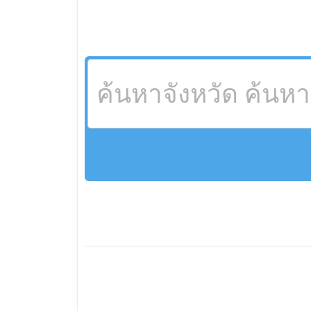
ที่เที่ยวพิจิตร,สถานที่ท่องเที่ยวจังหวัดพิจิตร,พิจ