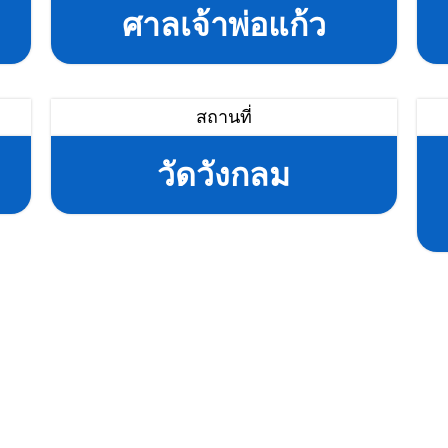
ศาลเจ้าพ่อแก้ว
สถานที่
วัดวังกลม