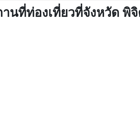
านที่ท่องเที่ยวที่จังหวัด พิจ