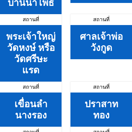
บ้านนาโพธิ์
สถานที่
สถานที่
พระเจ้าใหญ่
ศาลเจ้าพ่อ
วัดหงษ์ หรือ
วังกูด
วัดศรีษะ
แรด
สถานที่
สถานที่
เขื่อนลำ
ปราสาท
นางรอง
ทอง