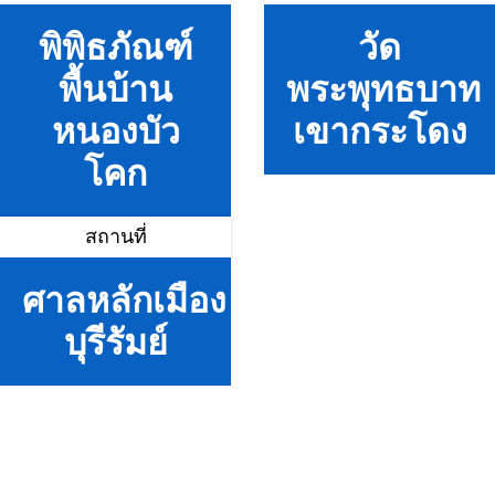
พิพิธภัณฑ์
วัด
พื้นบ้าน
พระพุทธบาท
หนองบัว
เขากระโดง
โคก
สถานที่
ศาลหลักเมือง
บุรีรัมย์