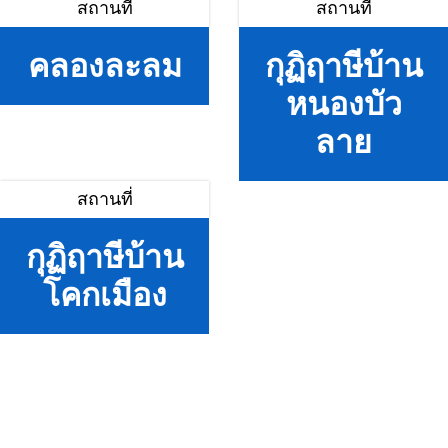
สถานที่
สถานที่
คลองละลม
กุฏิฤาษีบ้าน
หนองบัว
ลาย
สถานที่
กุฏิฤาษีบ้าน
โคกเมือง