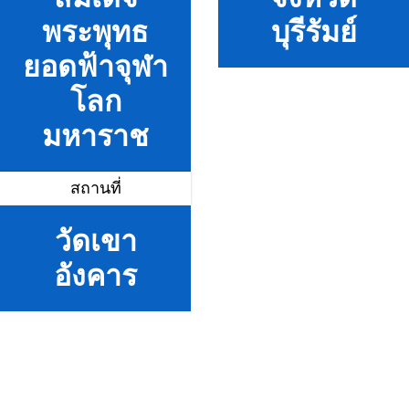
พระพุทธ
บุรีรัมย์
ยอดฟ้าจุฬา
โลก
มหาราช
สถานที่
วัดเขา
อังคาร