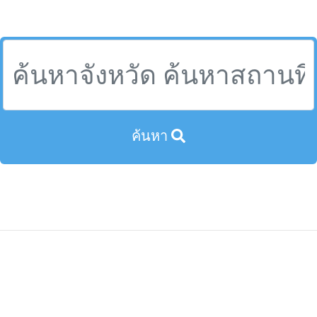
บุรีรัมย์แนะนํา,วัดที่บุรีรัมย์,ประเทศไทย
ค้นหา