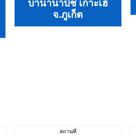
บานาน่าบีช เกาะเฮ
จ.ภูเก็ต
สถานที่