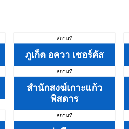
สถานที่
ภูเก็ต อควา เซอร์คัส
สถานที่
สำนักสงฆ์เกาะแก้ว
พิสดาร
สถานที่