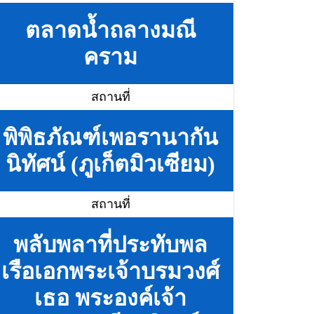
ตลาดน้ำถลางมณี
คราม
สถานที่
พิพิธภัณฑ์เพอรานากัน
นิทัศน์ (ภูเก็ตมิวเซียม)
สถานที่
พลับพลาที่ประทับพล
เรือเอกพระเจ้าบรมวงศ์
เธอ พระองค์เจ้า