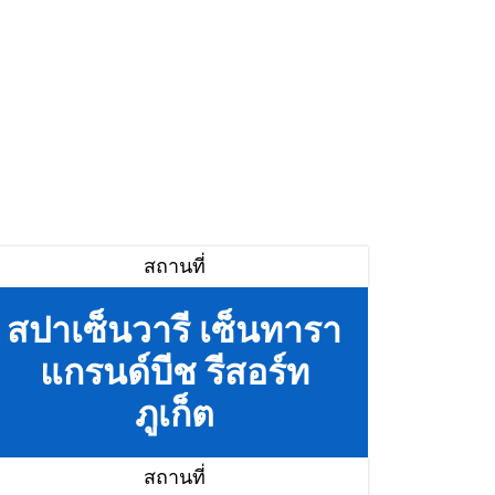
สถานที่
สปาเซ็นวารี เซ็นทารา
แกรนด์บีช รีสอร์ท
ภูเก็ต
สถานที่