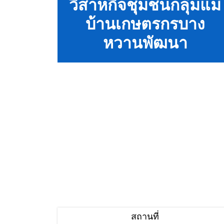
วิสาหกิจชุมชนกลุ่มแม่
บ้านเกษตรกรบาง
หวานพัฒนา
สถานที่