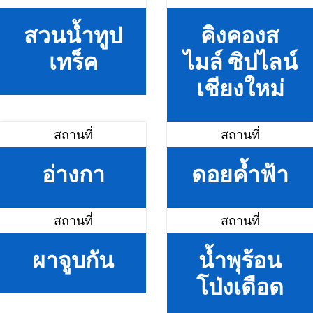
สวนน้ำทูป
คิงคองส
เทร็ค
ไมล์ ซิปไลน์
เชียงใหม่
สถานที่
สถานที่
อ่างกา
ดอยค้ำฟ้า
สถานที่
สถานที่
ผาจูบกัน
น้ำพุร้อน
โป่งเดือด