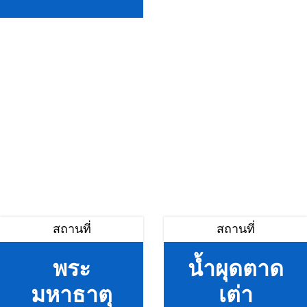
สถานที่
สถานที่
พระ
น้ำผุดตาด
มหาธาตุ
เต่า