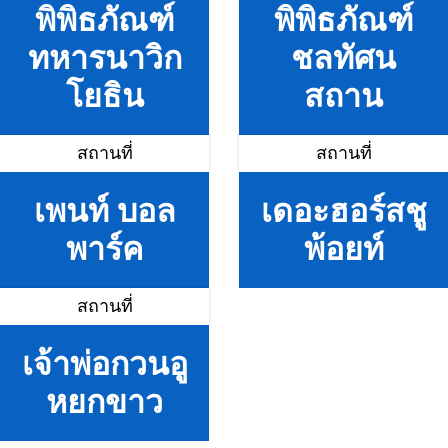
พิพิธภัณฑ์
พิพิธภัณฑ์
ทหารนาวิก
ชลทัศน
โยธิน
สถาน
สถานที่
สถานที่
เพนท์ บอล
เดอะฮอร์สชู
พาร์ค
พ้อยท์
สถานที่
เจ้าพ่อกวนอู
หยกขาว