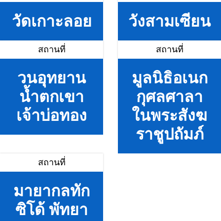
วัดเกาะลอย
วังสามเซียน
สถานที่
สถานที่
วนอุทยาน
มูลนิธิอเนก
น้ำตกเขา
กุศลศาลา
เจ้าบ่อทอง
ในพระสังฆ
ราชูปถัมภ์
สถานที่
มายากลทัก
ซิโด้ พัทยา