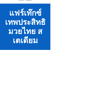
แฟร์เท๊กซ์
เทพประสิทธิ
มวยไทย ส
เตเดียม