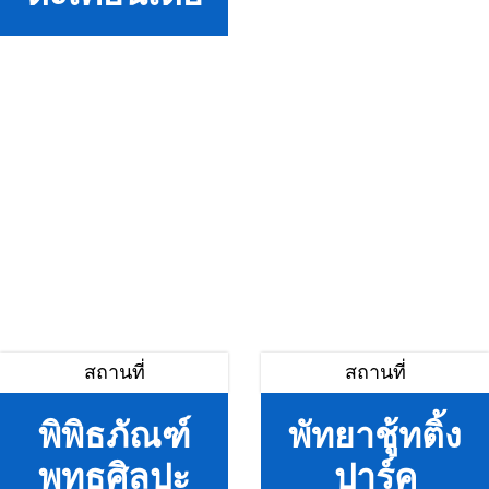
สถานที่
สถานที่
พิพิธภัณฑ์
พัทยาชู้ทติ้ง
พุทธศิลปะ
ปาร์ค