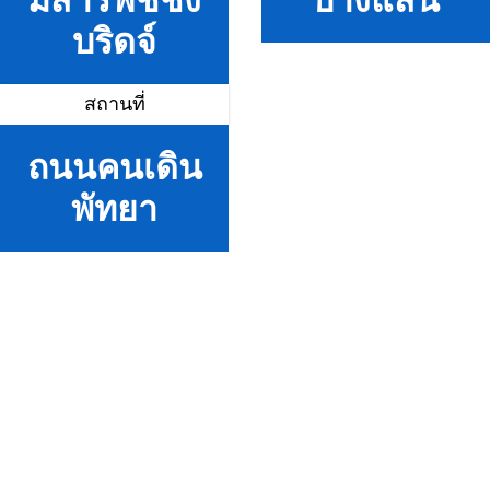
มสารฟิชชิ่ง
บางแสน
บริดจ์
สถานที่
ถนนคนเดิน
พัทยา