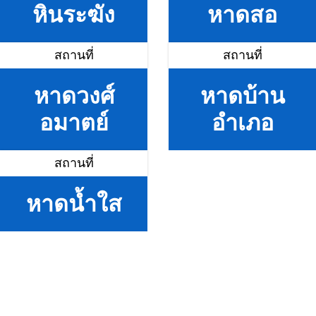
หินระฆัง
หาดสอ
สถานที่
สถานที่
หาดวงศ์
หาดบ้าน
อมาตย์
อำเภอ
สถานที่
หาดน้ำใส