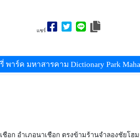
แชร์
หาสารคาม,เที่ยวจังหวัดดิกชั่นนารี่ พาร์ค มหาสารคาม-สถานที่ท่องเท
วจังหวัดมหาสารคาม,มหาสารคามที่เที่ยว,ประเทศไทย
ารี่ พาร์ค มหาสารคาม Dictionary Park Mah
บลนาเชือก อำเภอนาเชือก ตรงข้ามร้านจำลองชัยโฮม