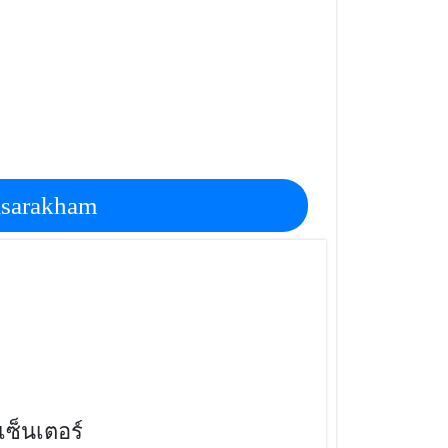
ี่ยวจังหวัดมหาสารคาม,ประเทศไทย,ที่เที่ยวดิก
asarakham
เซ็นเตอร์