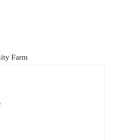
ยวจังหวัดสมุทรปราการ,ประเทศไทย,ที่เที่ยวเกท โก
ity Farm
ร