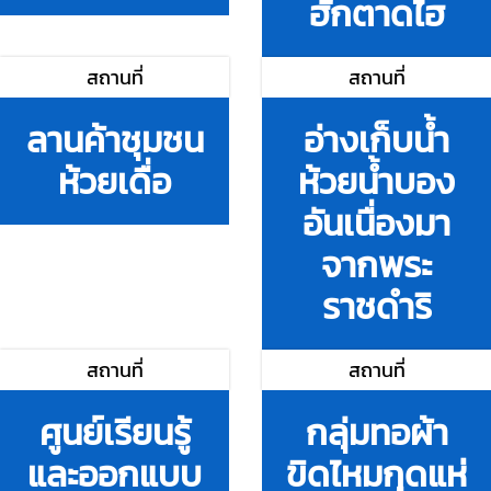
ฮักตาดไฮ
สถานที่
สถานที่
ลานค้าชุมชน
อ่างเก็บน้ำ
ห้วยเดื่อ
ห้วยน้ำบอง
อันเนื่องมา
จากพระ
ราชดำริ
สถานที่
สถานที่
ศูนย์เรียนรู้
กลุ่มทอผ้า
และออกแบบ
ขิดไหมกุดแห่