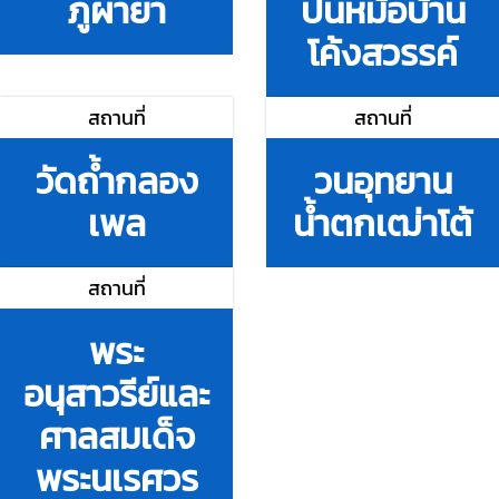
ภูผายา
ปั้นหม้อบ้าน
โค้งสวรรค์
สถานที่
สถานที่
วัดถ้ำกลอง
วนอุทยาน
เพล
น้ำตกเฒ่าโต้
สถานที่
พระ
อนุสาวรีย์และ
ศาลสมเด็จ
พระนเรศวร