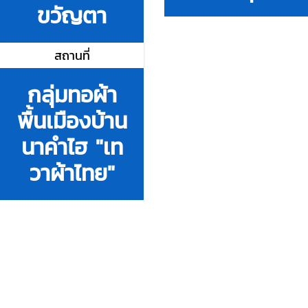
ขวัญตา
สถานที่
กลุ่มทอผ้า
พื้นเมืองบ้าน
นาคำไฮ "เท
วาผ้าไทย"