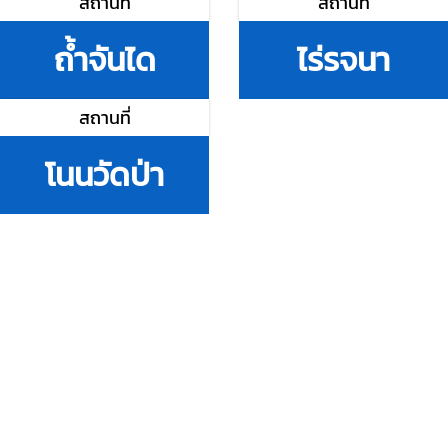
สถานที่
สถานที่
ถ้ำจันได
ไร่รจนา
สถานที่
โนนวัดป่า