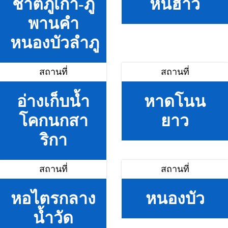
ชาติภูเก้า-ภู
หินฮาว
พานคำ
หนองบัวลำภู
สถานที่
สถานที่
อ่างเก็บน้ำ
หาดโนน
โคกนกสา
ยาว
ริกา
สถานที่
สถานที่
หอไตรกลาง
หนองบัว
น้ำวัด