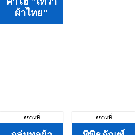
คำไฮ "เทวา
ผ้าไทย"
สถานที่
สถานที่
กลุ่มทอผ้า
พิพิธภัณฑ์