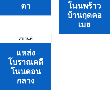
ตา
โนนพร้าว
บ้านกุดคอ
เมย
สถานที่
แหล่ง
โบราณคดี
โนนดอน
กลาง