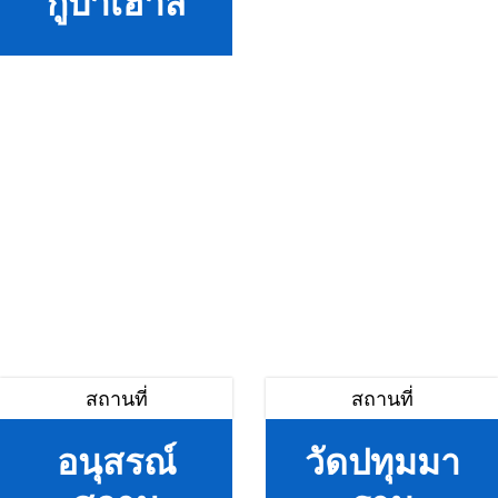
กูบาเฮ้าส์
สถานที่
สถานที่
อนุสรณ์
วัดปทุมมา