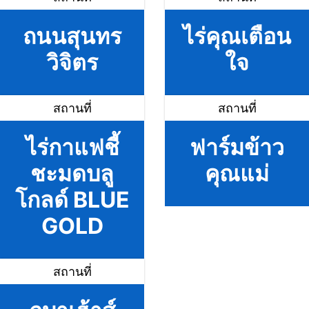
ถนนสุนทร
ไร่คุณเตือน
วิจิตร
ใจ
สถานที่
สถานที่
ไร่กาแฟชี้
ฟาร์มข้าว
ชะมดบลู
คุณแม่
โกลด์ BLUE
GOLD
สถานที่