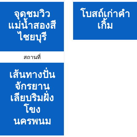
จุดชมวิว
โบสถ์เก่าคำ
แม่น้ำสองสี
เกิ้ม
ไชยบุรี
สถานที่
เส้นทางปั่น
จักรยาน
เลียบริมฝั่ง
โขง
นครพนม