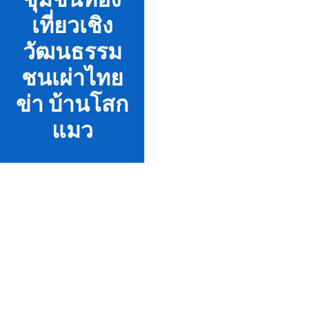
เที่ยวเชิง
วัฒนธรรม
ชนเผ่าไทย
ข่า บ้านโสก
แมว