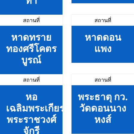
ท่า
สถานที่
สถานที่
หาดทราย
หาดดอน
ทองศรีโคตร
แพง
บูรณ์
สถานที่
สถานที่
หอ
พระธาตุ กว.
เฉลิมพระเกียรติ
วัดดอนนาง
พระราชวงศ์
หงส์
จักรี