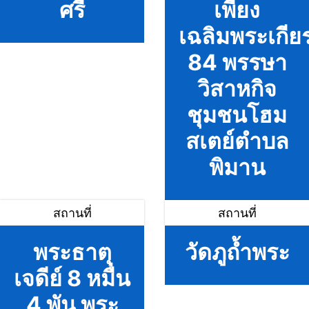
ศรี
เพียง
เฉลิมพระเกียร
84 พรรษา
วิสาหกิจ
ชุมชนโฮม
สเตย์ตำบล
พิมาน
สถานที่
สถานที่
พระธาตุ
วัดภูถ้ำพระ
เจดีย์ 8 หมื่น
4 พัน พระ