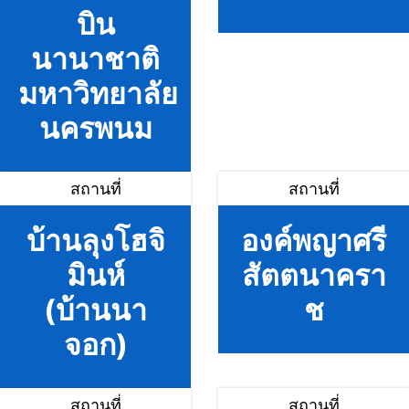
บิน
นานาชาติ
มหาวิทยาลัย
นครพนม
สถานที่
สถานที่
บ้านลุงโฮจิ
องค์พญาศรี
มินห์
สัตตนาครา
(บ้านนา
ช
จอก)
สถานที่
สถานที่