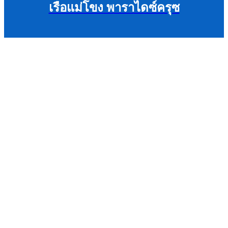
เรือแม่โขง พาราไดซ์ครุซ