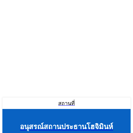
สถานที่
อนุสรณ์สถานประธานโฮจิมินห์