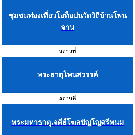
ชุมชนท่องเที่ยวโอท็อปนวัตวิถีบ้านโพน
จาน
สถานที่
พระธาตุโพนสวรรค์
สถานที่
พระมหาธาตุเจดีย์โฆสปัญโญศรีพนม