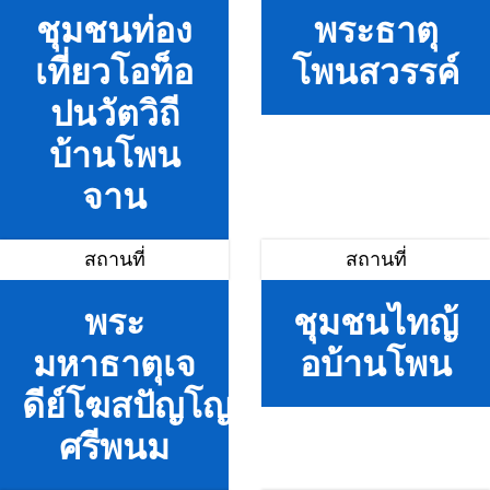
ชุมชนท่อง
พระธาตุ
เที่ยวโอท็อ
โพนสวรรค์
ปนวัตวิถี
บ้านโพน
จาน
สถานที่
สถานที่
พระ
ชุมชนไทญ้
มหาธาตุเจ
อบ้านโพน
ดีย์โฆสปัญโญ
ศรีพนม