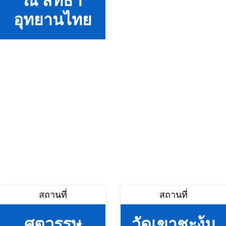
ณ สัทธา
อุทยานไทย
สถานที่
สถานที่
ศตวรรษ
วัดเขาชะงุ้ม