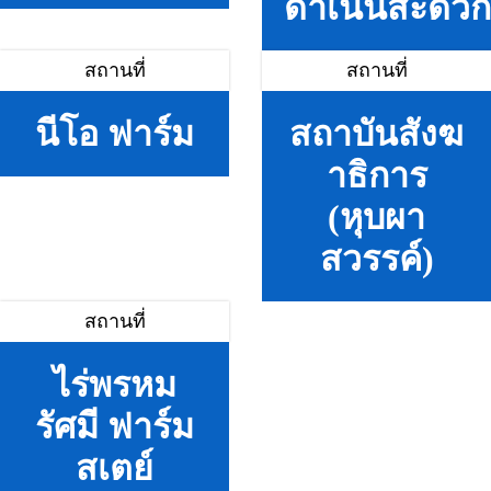
ดำเนินสะดวก
สถานที่
สถานที่
นีโอ ฟาร์ม
สถาบันสังฆ
าธิการ
(หุบผา
สวรรค์)
สถานที่
ไร่พรหม
รัศมี ฟาร์ม
สเตย์