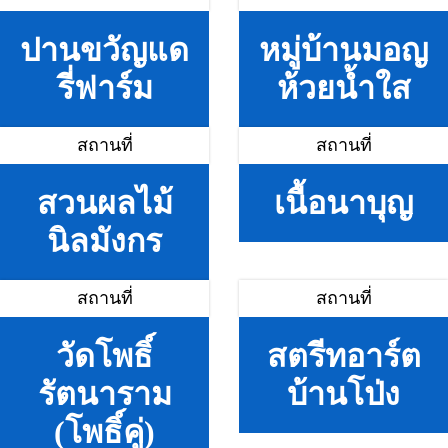
ปานขวัญแด
หมู่บ้านมอญ
รี่ฟาร์ม
ห้วยน้ำใส
สถานที่
สถานที่
สวนผลไม้
เนื้อนาบุญ
นิลมังกร
สถานที่
สถานที่
วัดโพธิ์
สตรีทอาร์ต
รัตนาราม
บ้านโป่ง
(โพธิ์คู่)