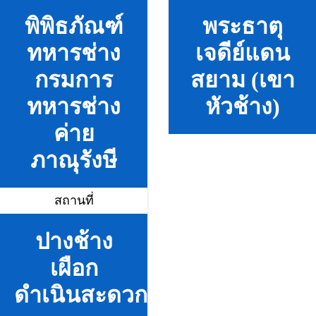
พิพิธภัณฑ์
พระธาตุ
ทหารช่าง
เจดีย์แดน
กรมการ
สยาม (เขา
ทหารช่าง
หัวช้าง)
ค่าย
ภาณุรังษี
สถานที่
ปางช้าง
เผือก
ดำเนินสะดวก