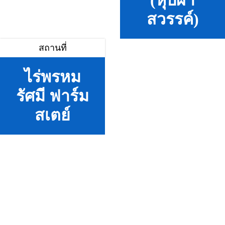
(หุบผา
สวรรค์)
สถานที่
ไร่พรหม
รัศมี ฟาร์ม
สเตย์