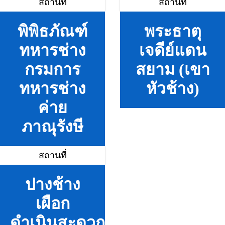
สถานที่
สถานที่
พิพิธภัณฑ์
พระธาตุ
ทหารช่าง
เจดีย์แดน
กรมการ
สยาม (เขา
ทหารช่าง
หัวช้าง)
ค่าย
ภาณุรังษี
สถานที่
ปางช้าง
เผือก
ดำเนินสะดวก