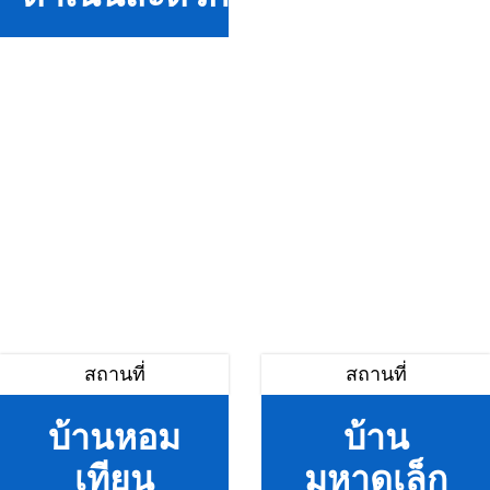
สถานที่
สถานที่
บ้านหอม
บ้าน
เทียน
มหาดเล็ก