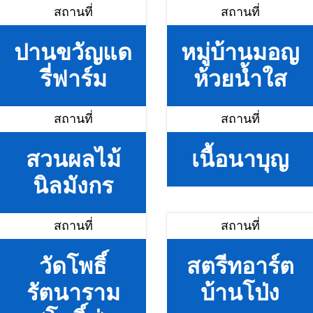
สถานที่
สถานที่
ปานขวัญแด
หมู่บ้านมอญ
รี่ฟาร์ม
ห้วยน้ำใส
สถานที่
สถานที่
สวนผลไม้
เนื้อนาบุญ
นิลมังกร
สถานที่
สถานที่
วัดโพธิ์
สตรีทอาร์ต
รัตนาราม
บ้านโป่ง