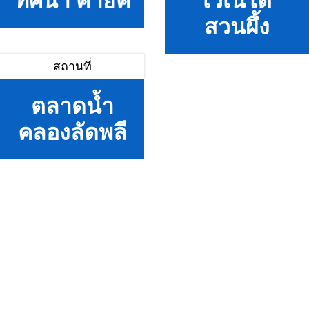
ทัศนา คายัค
เวเนโต้
สวนผึ้ง
สถานที่
ตลาดน้ำ
คลองลัดพลี