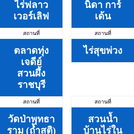
ไร่ฟลาว
นิดา การ์
เวอร์เลิฟ
เด้น
สถานที่
สถานที่
ตลาดทุ่ง
ไร่สุขพ่วง
เจดีย์
สวนผึ้ง
ราชบุรี
สถานที่
สถานที่
วัดป่าพุทธา
สวนน้ำ
ราม (ถ้ำสติ)
บ้านไร่ใน