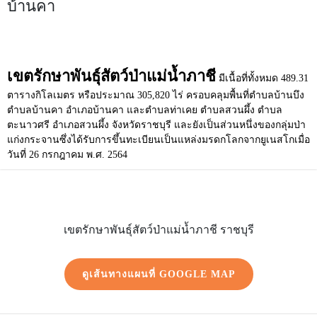
บ้านคา
เขตรักษาพันธุ์สัตว์ป่าแม่น้ำภาชี
มีเนื้อที่ทั้งหมด 489.31
ตารางกิโลเมตร หรือประมาณ 305,820 ไร่ ครอบคลุมพื้นที่ตำบลบ้านบึง
อำเภอบ้านคา
ตำบลบ้านคา
และตำบลท่าเคย ตำบลสวนผึ้ง ตำบล
อำเภอสวนผึ้ง
จังหวัดราชบุรี
กลุ่มป่า
ตะนาวศรี
และยังเป็นส่วนหนึ่งของ
แก่งกระจาน
แหล่งมรดกโลก
ยูเนสโก
ซึ่งได้รับการขึ้นทะเบียนเป็น
จาก
เมื่อ
วันที่ 26 กรกฎาคม พ.ศ. 2564
เขตรักษาพันธุ์สัตว์ป่าแม่น้ำภาชี ราชบุรี
ดูเส้นทางแผนที่ GOOGLE MAP