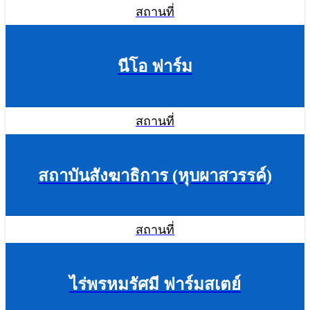
สถานที่
นีโอ ฟาร์ม
สถานที่
สถาบันสังฆาธิการ (หุบผาสวรรค์)
สถานที่
ไร่พรหมรัศมี ฟาร์มสเตย์