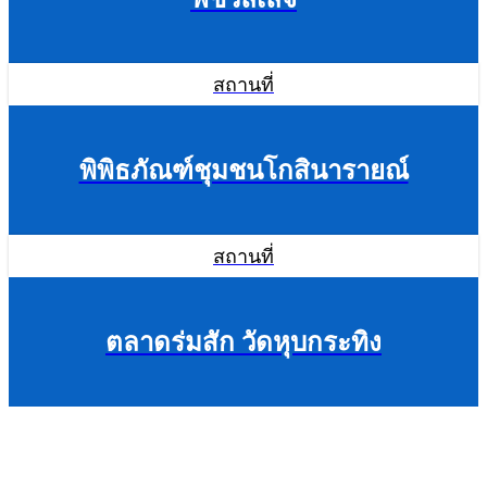
สถานที่
พิพิธภัณฑ์ชุมชนโกสินารายณ์
สถานที่
ตลาดร่มสัก วัดหุบกระทิง