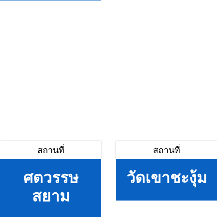
สถานที่
สถานที่
ศตวรรษ
วัดเขาชะงุ้ม
สยาม