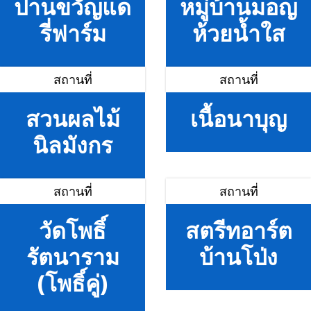
ปานขวัญแด
หมู่บ้านมอญ
รี่ฟาร์ม
ห้วยน้ำใส
สถานที่
สถานที่
สวนผลไม้
เนื้อนาบุญ
นิลมังกร
สถานที่
สถานที่
วัดโพธิ์
สตรีทอาร์ต
รัตนาราม
บ้านโป่ง
(โพธิ์คู่)