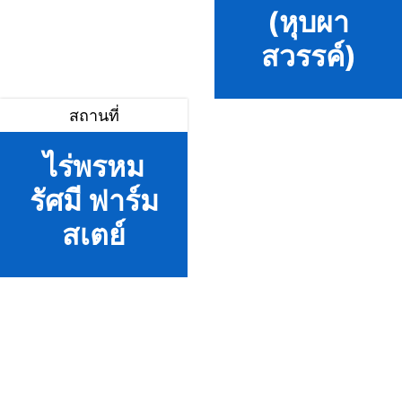
(หุบผา
สวรรค์)
สถานที่
ไร่พรหม
รัศมี ฟาร์ม
สเตย์