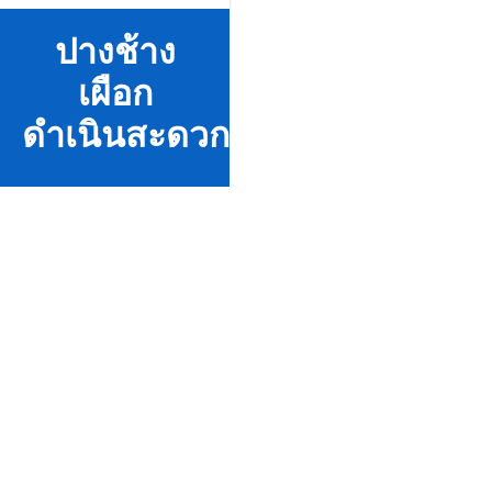
ปางช้าง
เผือก
ดำเนินสะดวก