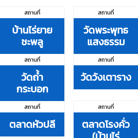
สถานที่
สถานที่
บ้านไร่ยาย
วัดพระพุทธ
ชะพลู
แสงธรรม
สถานที่
สถานที่
วัดถ้ำ
วัดวังเตาราง
กระบอก
สถานที่
สถานที่
ตลาดหัวปลี
ตลาดโรงคั่ว
(บ้านไร่