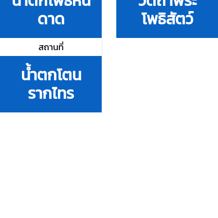
น้ำตกโพธิ์หิน
วัดถ้ำพระ
ดาด
โพธิสัตว์
สถานที่
น้ำตกโตน
รากไทร