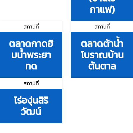
กาแฟ)
สถานที่
สถานที่
ตลาดกาดฮิ
ตลาดต้าน้ำ
มน้ำพระยา
โบราณบ้าน
ทด
ต้นตาล
สถานที่
ไร่องุ่นสิริ
วัฒน์