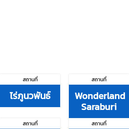
สถานที่
สถานที่
ไร่ภูนวพันธ์
Wonderland
Saraburi
สถานที่
สถานที่