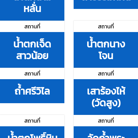
หลั่น
สถานที่
สถานที่
น้ำตกเจ็ด
น้ำตกนาง
สาวน้อย
โจน
สถานที่
สถานที่
ถ้ำศรีวิไล
เสาร้องไห้
(วัดสูง)
สถานที่
สถานที่