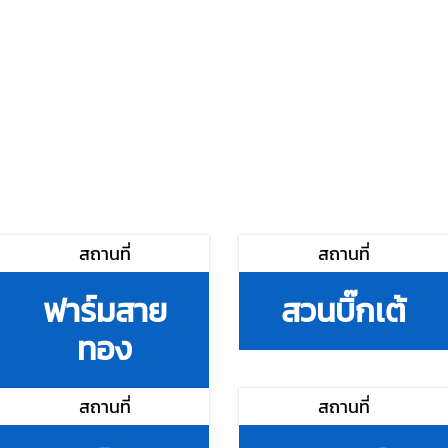
สถานที่
สถานที่
ฟาร์มสาย
สวนบิ๊กเต้
ทอง
สถานที่
สถานที่