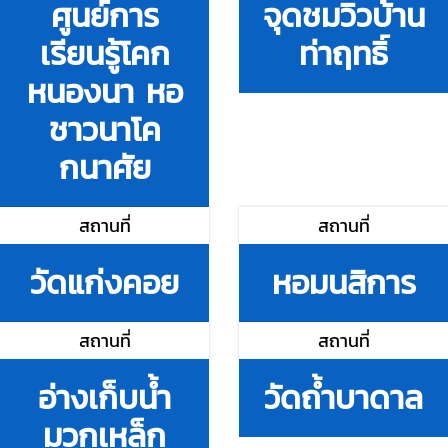
ศูนย์การ
จุดชมวิวบ้าน
เรียนรู้โคก
ท่าฤทธิ์
หนองนา หอ
ชาวนาโค
กนาศัย
สถานที่
สถานที่
วัดแก่งคอย
หอมนสิการ
สถานที่
สถานที่
อ่างเก็บน้ำ
วัดถ้ำบาดาล
มวกเหล็ก