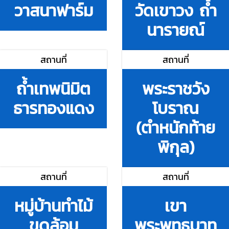
วาสนาฟาร์ม
วัดเขาวง ถ้ำ
นารายณ์
สถานที่
สถานที่
ถ้ำเทพนิมิต
พระราชวัง
ธารทองแดง
โบราณ
(ตำหนักท้าย
พิกุล)
สถานที่
สถานที่
หมู่บ้านทำไม้
เขา
ขุดล้อม
พระพุทธบาท