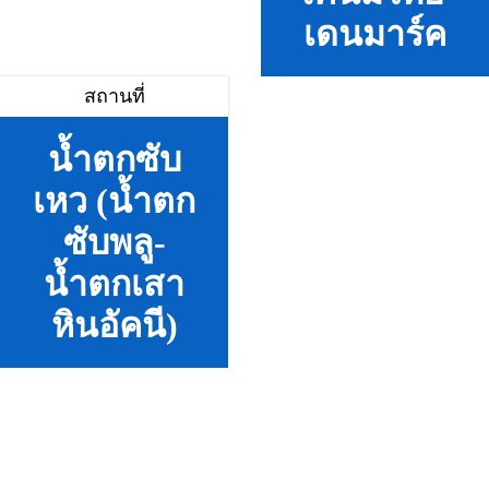
เดนมาร์ค
สถานที่
น้ำตกซับ
เหว (น้ำตก
ซับพลู-
น้ำตกเสา
หินอัคนี)