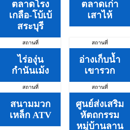
ตลาดโรง
ตลาดเก่า
เกลือ-โบ้เบ้
เสาไห้
สระบุรี
สถานที่
สถานที่
ไร่องุ่น
อ่างเก็บน้ำ
กำนันเม้ง
เขารวก
สถานที่
สถานที่
สนามมวก
ศูนย์ส่งเสริม
เหล็ก ATV
หัตถกรรม
หมู่บ้านลาน