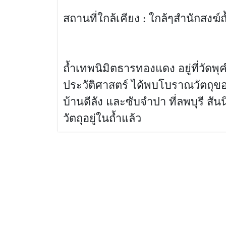
สถานที่ใกล้เคียง : ใกล้ๆสำนักสงฆ
ถ้ำเทพนิมิตธารทองแดง อยู่ที่วั
ประวัติศาสตร์ ได้พบโบราณวัตถุขอ
บ้านดีลัง และซับจำปา ที่ลพบุรี สั
วัตถุอยู่ในถ้ำแล้ว