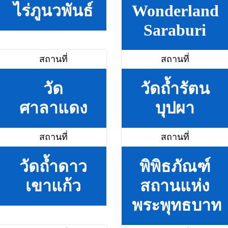
ไร่ภูนวพันธ์
Wonderland
Saraburi
สถานที่
สถานที่
วัด
วัดถ้ำรัตน
ศาลาแดง
บุปผา
สถานที่
สถานที่
วัดถ้ำดาว
พิพิธภัณฑ์
เขาแก้ว
สถานแห่ง
พระพุทธบาท