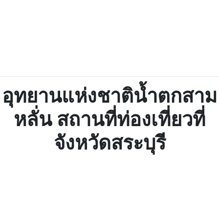
อุทยานแห่งชาติน้ำตกสาม
หลั่น สถานที่ท่องเที่ยวที่
จังหวัดสระบุรี