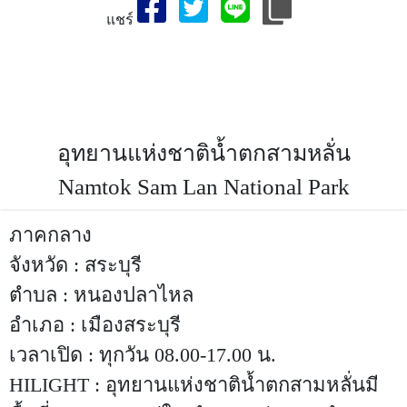
แชร์
สถานที่ท่องเที่ยวจังหวัด,อุทยานแห่งชาติน้ำตกสามหลั่น,เที่ยว
จังหวัดอุทยานแห่งชาติน้ำตกสามหลั่น-สถานที่ท่องเที่ยวจังหวัด
สระบุรี,ประเทศไทย,ที่เที่ยวอุทยานแห่งชาติน้ำตกสามหลั่น,สถานที่
ท่องเที่ยวจังหวัดสระบุรี,สระบุรีที่เที่ยว,ประเทศไทย
อุทยานแห่งชาติน้ำตกสามหลั่น
Namtok Sam Lan National Park
ภาคกลาง
จังหวัด : สระบุรี
ตำบล : หนองปลาไหล
อำเภอ : เมืองสระบุรี
เวลาเปิด : ทุกวัน 08.00-17.00 น.
HILIGHT : อุทยานแห่งชาติน้ำตกสามหลั่นมี