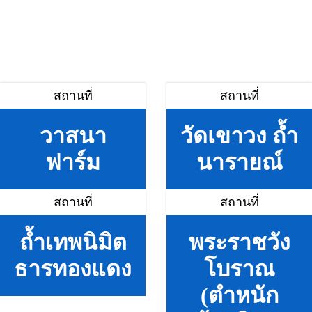
สถานที่
สถานที่
วาสนา
วัดเขาวง ถ้ำ
ฟาร์ม
นารายณ์
สถานที่
สถานที่
ถ้ำเทพนิมิต
พระราชวัง
ธารทองแดง
โบราณ
(ตำหนัก