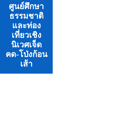
ศูนย์ศึกษา
ธรรมชาติ
และท่อง
เที่ยวเชิง
นิเวศเจ็ด
คด-โป่งก้อน
เส้า