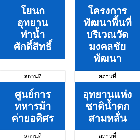
โยนก
โครงการ
อุทยาน
พัฒนาพื้นที่
ท่าน้ำ
บริเวณวัด
ศักดิ์สิทธิ์
มงคลชัย
พัฒนา
สถานที่
สถานที่
ศูนย์การ
อุทยานแห่ง
ทหารม้า
ชาติน้ำตก
ค่ายอดิศร
สามหลั่น
สถานที่
สถานที่