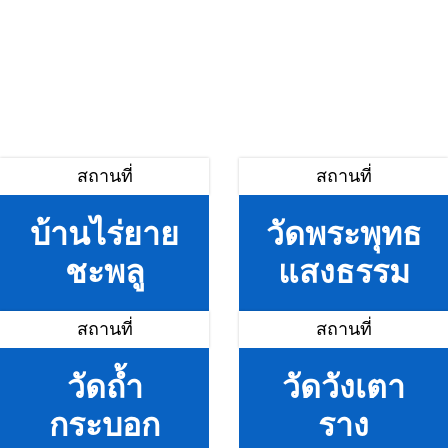
สถานที่
สถานที่
บ้านไร่ยาย
วัดพระพุทธ
ชะพลู
แสงธรรม
สถานที่
สถานที่
วัดถ้ำ
วัดวังเตา
กระบอก
ราง