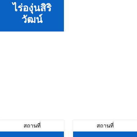
ไร่องุ่นสิริ
วัฒน์
สถานที่
สถานที่