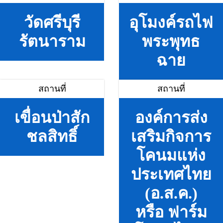
วัดศรีบุรี
อุโมงค์รถไฟ
รัตนาราม
พระพุทธ
ฉาย
สถานที่
สถานที่
เขื่อนป่าสัก
องค์การส่ง
ชลสิทธิ์
เสริมกิจการ
โคนมแห่ง
ประเทศไทย
(อ.ส.ค.)
หรือ ฟาร์ม