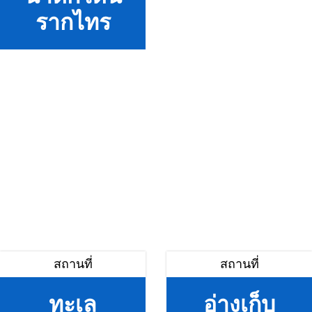
รากไทร
สถานที่
สถานที่
ทะเล
อ่างเก็บ