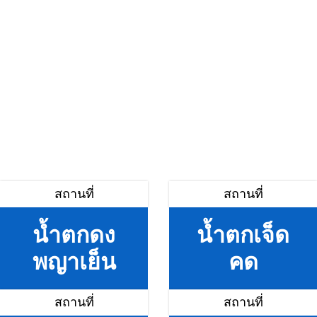
สถานที่
สถานที่
น้ำตกดง
น้ำตกเจ็ด
พญาเย็น
คด
สถานที่
สถานที่