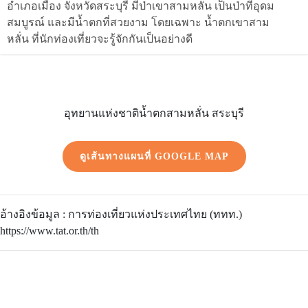
อำเภอเมือง จังหวัดสระบุรี มีป่าเขาสามหลั่น เป็นป่าที่อุดม
สมบูรณ์ และมีน้ำตกที่สวยงาม โดยเฉพาะ น้ำตกเขาสาม
หลั่น
ที่นักท่องเที่ยวจะรู้จักกันเป็นอย่างดี
อุทยานแห่งชาติน้ำตกสามหลั่น สระบุรี
ดูเส้นทางแผนที่ GOOGLE MAP
อ้างอิงข้อมูล : การท่องเที่ยวแห่งประเทศไทย (ททท.)
https://www.tat.or.th/th