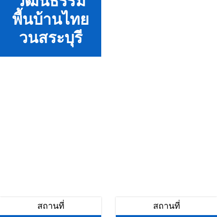
วัฒนธรรม
พื้นบ้านไทย
วนสระบุรี
สถานที่
สถานที่