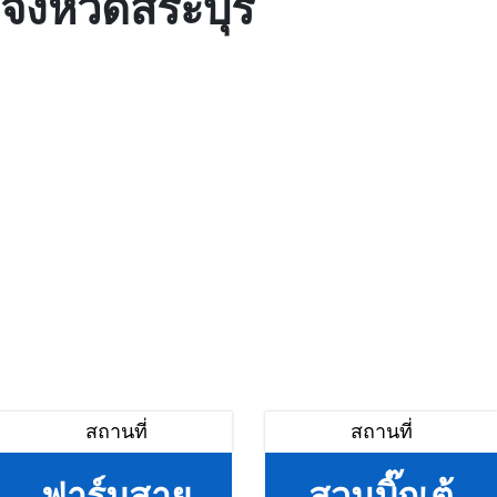
จังหวัดสระบุรี
สถานที่
สถานที่
ฟาร์มสาย
สวนบิ๊กเต้