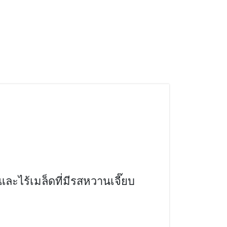
ี่ยวไร่องุ่นคุณมาลี,สถานที่ท่องเที่ยวจังหวัด
ดและไร้เมล็ดที่มีรสหวานเจี๊ยบ