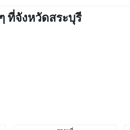
ๆ ที่จังหวัดสระบุรี