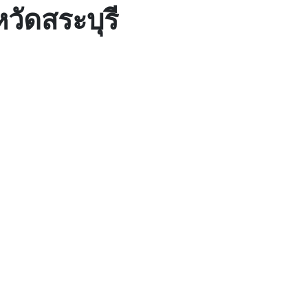
หวัดสระบุรี