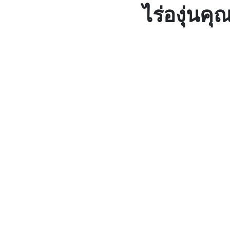
ไร่องุ่นคุ